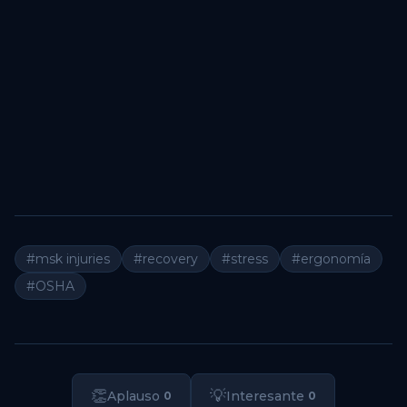
#msk injuries
#recovery
#stress
#ergonomía
#OSHA
👏
💡
Aplauso
Interesante
0
0