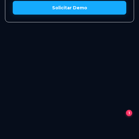
Solicitar Demo
Lia · Logifit
● En línea
1