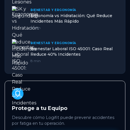
BIENESTAR Y ERGONOMÍA
Ergonomía vs Hidratación: Qué Reduce
Incidentes Más Rápido
8 min
BIENESTAR Y ERGONOMÍA
Bienestar Laboral ISO 45001: Caso Real
Reduce 40% Incidentes
8 min
shield
Protege a tu Equipo
Descubre cómo Logifit puede prevenir accidentes
por fatiga en tu operación.