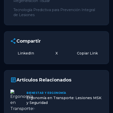
Regeneración Tisular
Tecnología Predictiva para Prevención Integral
de Lesiones
share
Compartir
LinkedIn
X
Copiar Link
article
Artículos Relacionados
BIENESTAR Y ERGONOMÍA
Ergonomía en Transporte: Lesiones MSK
y Seguridad
9 min