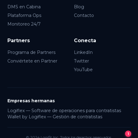
DMS en Cabina
Blog
Plataforma Ops
Contacto
Monitoreo 24/7
Partners
Conecta
Programa de Partners
LinkedIn
Conviértete en Partner
Twitter
YouTube
Lia · Logifit
● En línea
Empresas hermanas
Logiflex — Software de operaciones para contratistas
Wallet by Logiflex — Gestión de contratistas
1
© 2024 Logifit Inc. Todos los derechos reservados.